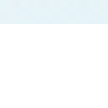
Jodi Charts
Pana Charts
SURYA MORNING
SURYA MORNING
BALAJI MORNING
BALAJI MORNING
SRIDEVI
SRIDEVI
TIME BAZAR
TIME BAZAR
MADHUR DAY
MADHUR DAY
MILAN DAY
MILAN DAY
RAJDHANI DAY
RAJDHANI DAY